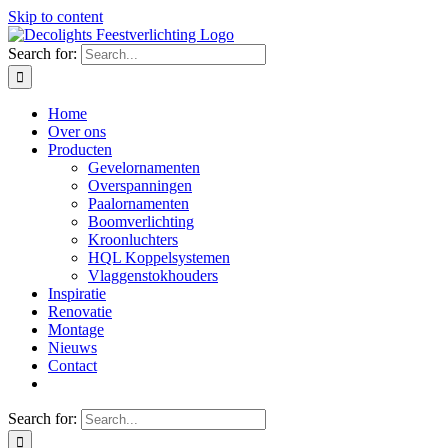
Skip to content
Search for:
Home
Over ons
Producten
Gevelornamenten
Overspanningen
Paalornamenten
Boomverlichting
Kroonluchters
HQL Koppelsystemen
Vlaggenstokhouders
Inspiratie
Renovatie
Montage
Nieuws
Contact
Search for: