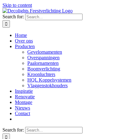
Skip to content
Search for:
Home
Over ons
Producten
Gevelornamenten
Overspanningen
Paalornamenten
Boomverlichting
Kroonluchters
HQL Koppelsystemen
Vlaggenstokhouders
Inspiratie
Renovatie
Montage
Nieuws
Contact
Search for: