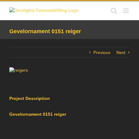
Skip
to
content
Gevelornament 0151 reiger
Previous
Next
View
Larger
Image
Project Description
Gevelornament 0151 reiger